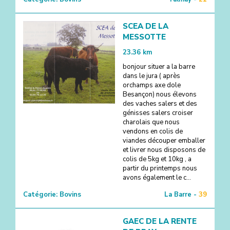
SCEA DE LA
MESSOTTE
23.36
km
bonjour situer a la barre
dans le jura ( après
orchamps axe dole
Besançon) nous élevons
des vaches salers et des
génisses salers croiser
charolais que nous
vendons en colis de
viandes découper emballer
et livrer nous disposons de
colis de 5kg et 10kg , a
partir du printemps nous
avons également le c...
Catégorie:
Bovins
La Barre -
39
GAEC DE LA RENTE