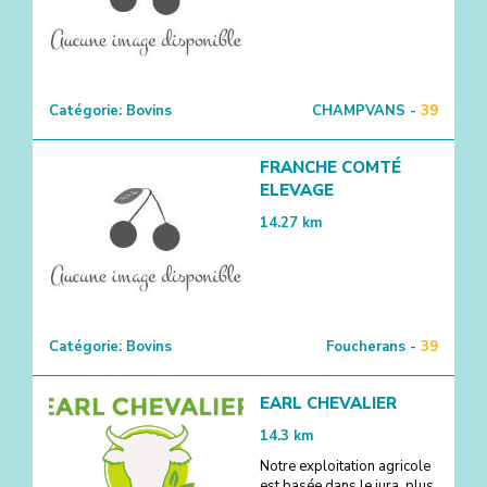
Catégorie:
Bovins
CHAMPVANS -
39
FRANCHE COMTÉ
ELEVAGE
14.27
km
Catégorie:
Bovins
Foucherans -
39
EARL CHEVALIER
14.3
km
Notre exploitation agricole
est basée dans le jura, plus