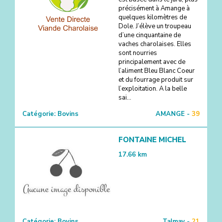
précisément à Amange à
quelques kilomètres de
Dole. J’élève un troupeau
d’une cinquantaine de
vaches charolaises. Elles
sont nourries
principalement avec de
l’aliment Bleu Blanc Coeur
et du fourrage produit sur
l’exploitation. A la belle
sai...
Catégorie:
Bovins
AMANGE -
39
FONTAINE MICHEL
17.66
km
Catégorie:
Bovins
Talmay -
21