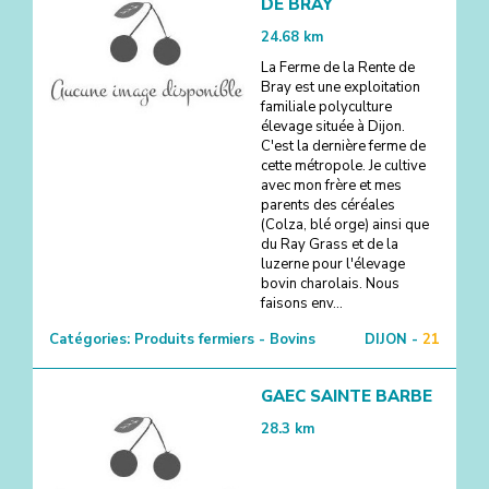
DE BRAY
24.68
km
La Ferme de la Rente de
Bray est une exploitation
familiale polyculture
élevage située à Dijon.
C'est la dernière ferme de
cette métropole. Je cultive
avec mon frère et mes
parents des céréales
(Colza, blé orge) ainsi que
du Ray Grass et de la
luzerne pour l'élevage
bovin charolais. Nous
faisons env...
Catégories:
Produits fermiers - Bovins
DIJON -
21
GAEC SAINTE BARBE
28.3
km