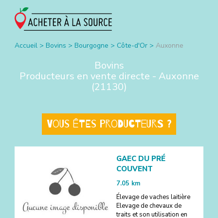
Accueil
>
Bovins
>
Bourgogne
>
Côte-d'Or
>
Auxonne
Bovins
Producteurs en vente directe -
Auxonne
(
21130
)
Vous êtes producteurs ?
GAEC DU PRÉ
COUVENT
7.05
km
Élevage de vaches laitière
Elevage de chevaux de
traits et son utilisation en