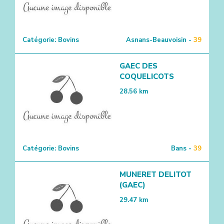
Catégorie:
Bovins
Asnans-Beauvoisin -
39
GAEC DES
COQUELICOTS
28.56
km
Catégorie:
Bovins
Bans -
39
MUNERET DELITOT
(GAEC)
29.47
km