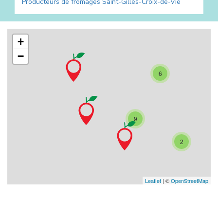
Producteurs de fromages
Saint-Gilles-Croix-de-Vie
+
−
6
9
2
Leaflet
| ©
OpenStreetMap