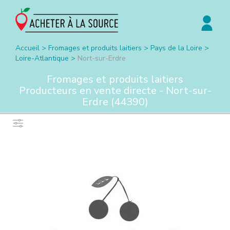
Accueil
>
Fromages et produits laitiers
>
Pays de la Loire
>
Loire-Atlantique
>
Nort-sur-Erdre
Fromages et produits laitiers
Producteurs en vente directe -
Nort-sur-
Erdre
(
44390
)