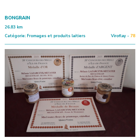
BONGRAIN
26.83
km
Catégorie:
Fromages et produits laitiers
Viroflay -
78