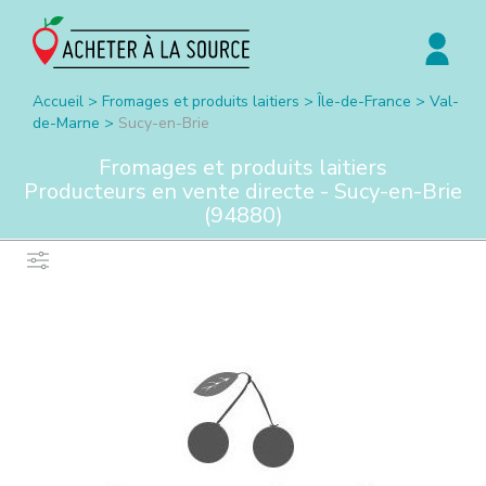
Accueil
>
Fromages et produits laitiers
>
Île-de-France
>
Val-
de-Marne
>
Sucy-en-Brie
Fromages et produits laitiers
Producteurs en vente directe -
Sucy-en-Brie
(
94880
)