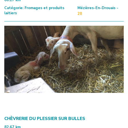
Catégorie:
Fromages et produits
Mézières-En-Drouais -
laitiers
28
CHÈVRERIE DU PLESSIER SUR BULLES
82.67
km