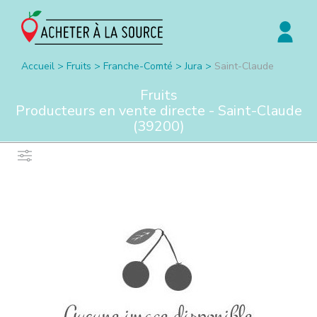
Accueil
>
Fruits
>
Franche-Comté
>
Jura
>
Saint-Claude
Fruits
Producteurs en vente directe -
Saint-Claude
(
39200
)