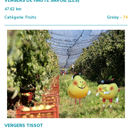
VERGERS DE HAUTE SAVOIE (LES)
47.62
km
Catégorie:
Fruits
Groisy -
74
VERGERS TISSOT