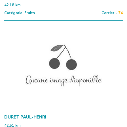
42.18
km
Catégorie:
Fruits
Cercier -
74
DURET PAUL-HENRI
42.51
km