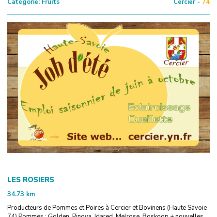
Catégorie:
Fruits
Cercier -
74
LES ROSIERS
34.73
km
Producteurs de Pommes et Poires à Cercier et Bovinens (Haute Savoie
74) Pommes : Golden, Pinova, Idared, Melrose, Boskoop + nouvelles