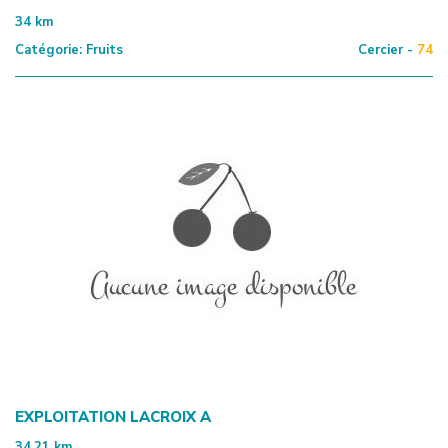
34
km
Catégorie:
Fruits
Cercier -
74
EXPLOITATION LACROIX A
34.21
km