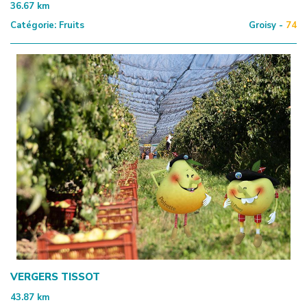
36.67
km
Catégorie:
Fruits
Groisy -
74
VERGERS TISSOT
43.87
km