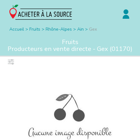
Accueil
>
Fruits
>
Rhône-Alpes
>
Ain
>
Gex
Fruits
Producteurs en vente directe -
Gex
(
01170
)