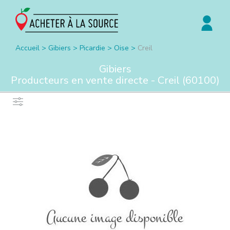
Accueil
>
Gibiers
>
Picardie
>
Oise
>
Creil
Gibiers
Producteurs en vente directe -
Creil
(
60100
)