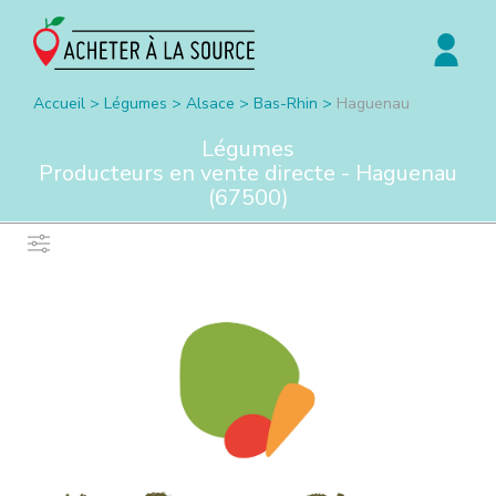
Accueil
>
Légumes
>
Alsace
>
Bas-Rhin
>
Haguenau
Légumes
Producteurs en vente directe -
Haguenau
(
67500
)