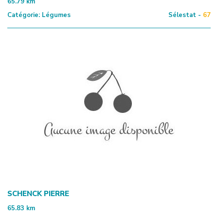
65.79
km
Catégorie:
Légumes
Sélestat -
67
SCHENCK PIERRE
65.83
km