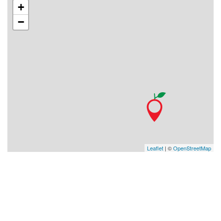
+
−
Leaflet
| ©
OpenStreetMap