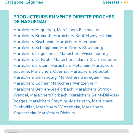
Catégorie:
Légumes
Sélestat -
67
PRODUCTEURS EN VENTE DIRECTE PROCHES
DE
HAGUENAU
Maraîchers
Haguenau
,
Maraîchers
Bischwiller
,
Maraîchers
Brumath
,
Maraîchers
Souffelweyersheim
,
Maraîchers
Bischheim
,
Maraîchers
Hoenheim
,
Maraîchers
Schiltigheim
,
Maraîchers
Strasbourg
,
Maraîchers
Lingolsheim
,
Maraîchers
Wissembourg
,
Maraîchers
Ostwald
,
Maraîchers
Illkirch-Graffenstaden
,
Maraîchers
Erstein
,
Maraîchers
Molsheim
,
Maraîchers
Saverne
,
Maraîchers
Obernai
,
Maraîchers
Sélestat
,
Maraîchers
Sarrebourg
,
Maraîchers
Sarreguemines
,
Maraîchers
Colmar
,
Maraîchers
Wintzenheim
,
Maraîchers
Behren-lès-Forbach
,
Maraîchers
Stiring-
Wendel
,
Maraîchers
Forbach
,
Maraîchers
Saint-Dié-des-
Vosges
,
Maraîchers
Freyming-Merlebach
,
Maraîchers
Guebwiller
,
Maraîchers
Wittenheim
,
Maraîchers
Kingersheim
,
Maraîchers
Rixheim