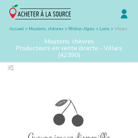
Accueil
>
Moutons, chèvres
>
Rhône-Alpes
>
Loire
>
Villars
Moutons, chèvres
Producteurs en vente directe -
Villars
(
42390
)