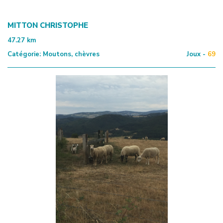
MITTON CHRISTOPHE
47.27
km
Catégorie:
Moutons, chèvres
Joux -
69