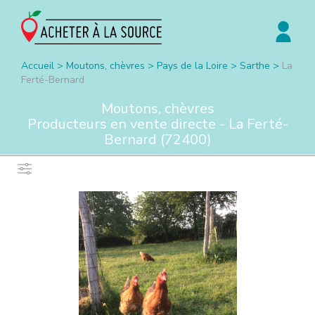
Accueil
>
Moutons, chèvres
>
Pays de la Loire
>
Sarthe
>
La
Ferté-Bernard
Moutons, chèvres
Producteurs en vente directe -
La Ferté-
Bernard
(
72400
)