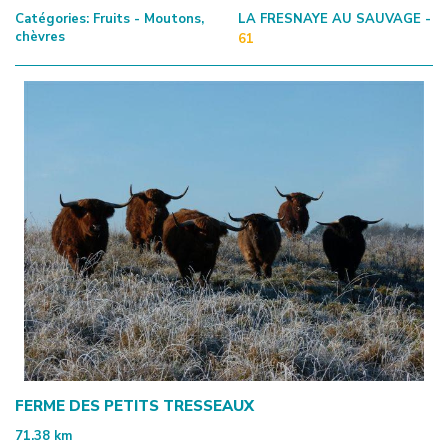
Catégories:
Fruits - Moutons,
LA FRESNAYE AU SAUVAGE -
chèvres
61
FERME DES PETITS TRESSEAUX
71.38
km