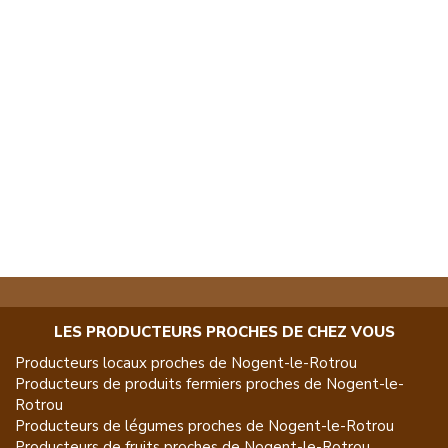
LES PRODUCTEURS PROCHES DE CHEZ VOUS
Producteurs locaux proches de
Nogent-le-Rotrou
Producteurs de
produits fermiers
proches de
Nogent-le-
Rotrou
Producteurs de
légumes
proches de
Nogent-le-Rotrou
Producteurs de
fruits
proches de
Nogent-le-Rotrou