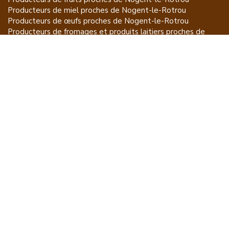
Producteurs de
miel
proches de
Nogent-le-Rotrou
Producteurs de
œufs
proches de
Nogent-le-Rotrou
Producteurs de
fromages et produits laitiers
proches de
Nogent-le-Rotrou
Producteurs de
vins et spiritueux
proches de
Nogent-le-
Rotrou
Producteurs de
plantes et produits du jardin
proches de
Nogent-le-Rotrou
Producteurs de
poissons
proches de
Nogent-le-Rotrou
Producteurs de
volailles et lapins
proches de
Nogent-le-
Rotrou
Producteurs de
bovins
proches de
Nogent-le-Rotrou
Producteurs de
moutons, chèvres
proches de
Nogent-le-
Rotrou
Producteurs de
porcs
proches de
Nogent-le-Rotrou
Producteurs de
gibiers
proches de
Nogent-le-Rotrou
Producteurs de
autres
proches de
Nogent-le-Rotrou
ET POUR CE QUI NE SE MANGE PAS...
CGU
Mention légales
À propos
FAQ
Contacter Acheter à la Source
Producteurs par régions