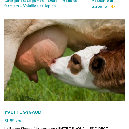
Catégories:
Légumes - Œufs - Produits
Meilhan-Sur-
fermiers - Volailles et lapins
Garonne -
47
YVETTE SYGAUD
61.99
km
La Ferme Sigaud à Margueron VENTE DE VOLAILLES DIRECT