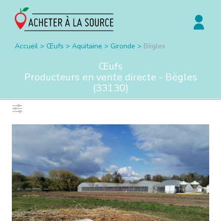
Accueil
>
Œufs
>
Aquitaine
>
Gironde
>
Bègles
Œufs
Producteurs en vente directe -
Bègles
(
33130
)