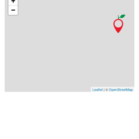
+
−
Leaflet
| ©
OpenStreetMap