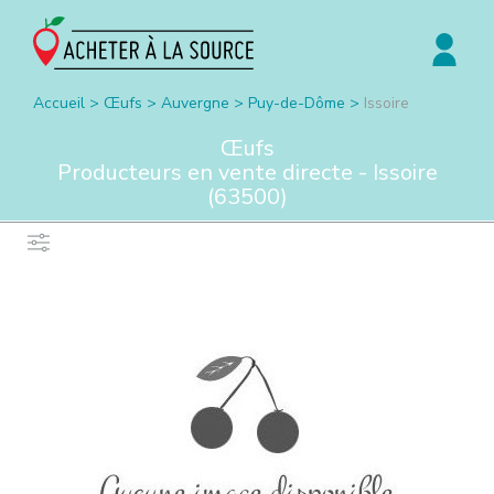
Accueil
>
Œufs
>
Auvergne
>
Puy-de-Dôme
>
Issoire
Œufs
Producteurs en vente directe -
Issoire
(
63500
)