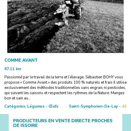
COMME AVANT
87.11
km
Passionné par le travail de la terre et l’élevage, Sébastien BOHY vous
propose « Comme Avant » des produits 100 % naturels et frais Il utilise
exclusivement des méthodes traditionnelles sans engrais ni pesticides,
qui suivent les saisons et respectent les rythmes de la Nature. Mangez
bon et sain au...
Catégories:
Légumes - Œufs
Saint-Symphorien-De-Lay -
42
PRODUCTEURS EN VENTE DIRECTE PROCHES
DE
ISSOIRE