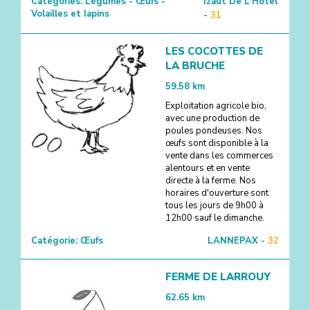
Catégories:
Légumes - Œufs -
Izaut De L'Hotel
Volailles et lapins
-
31
LES COCOTTES DE
LA BRUCHE
59.58
km
Exploitation agricole bio,
avec une production de
poules pondeuses. Nos
œufs sont disponible à la
vente dans les commerces
alentours et en vente
directe à la ferme. Nos
horaires d'ouverture sont
tous les jours de 9h00 à
12h00 sauf le dimanche.
Catégorie:
Œufs
LANNEPAX -
32
FERME DE LARROUY
62.65
km