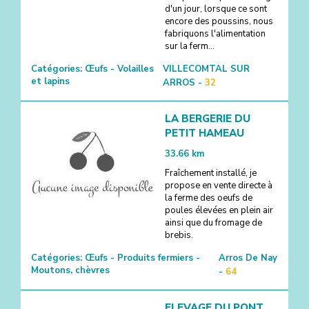
d'un jour, lorsque ce sont
encore des poussins, nous
fabriquons l'alimentation
sur la ferm...
Catégories:
Œufs - Volailles
VILLECOMTAL SUR
et lapins
ARROS -
32
LA BERGERIE DU
PETIT HAMEAU
33.66
km
Fraîchement installé, je
propose en vente directe à
la ferme des oeufs de
poules élevées en plein air
ainsi que du fromage de
brebis.
Catégories:
Œufs - Produits fermiers -
Arros De Nay
Moutons, chèvres
-
64
ELEVAGE DU PONT