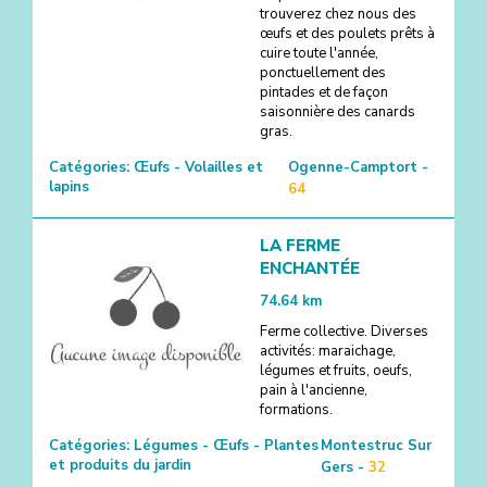
trouverez chez nous des
œufs et des poulets prêts à
cuire toute l'année,
ponctuellement des
pintades et de façon
saisonnière des canards
gras.
Catégories:
Œufs - Volailles et
Ogenne-Camptort -
lapins
64
LA FERME
ENCHANTÉE
74.64
km
Ferme collective. Diverses
activités: maraichage,
légumes et fruits, oeufs,
pain à l'ancienne,
formations.
Catégories:
Légumes - Œufs - Plantes
Montestruc Sur
et produits du jardin
Gers -
32