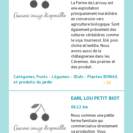
La Ferme de Larrouy est
une exploitation
principalement maraîchère
en conversion vers
agriculture biologique. Sont
également présentent des
cultures céréalières comme
le soja, tournesol, blé, pois
chiche et lentille. Nous
avons aussi de la
châtaigneraie dans les
Cévennes, des prairies et
des produit...
Catégories:
Fruits - Légumes - Œufs - Plantes
BONAS
et produits du jardin
-
32
EARL LOU PETIT BIOT
66.12
km
Nous sommes une petite
ferme familiale qui
commercialise directement
sa production. Vous