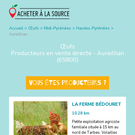
Accueil
>
Œufs
>
Midi-Pyrénées
>
Hautes-Pyrénées
>
Aureilhan
Œufs
Producteurs en vente directe -
Aureilhan
(
65800
)
Vous êtes producteurs ?
LA FERME BÉDOURET
10.28
km
Petite exploitation agricole
familiale située à 15 km au
nord de Tarbes. Volailles