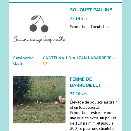
SOUQUET PAULINE
77.14
km
Production d'oeufs bio
Catégorie:
CASTELNAU D AUZAN LABARRERE -
Œufs
32
FERME DE
BARROUILLET
77.58
km
Élevage de poulets au grain
et en total liberté.
Production restreinte pour
une qualité extra. un poulet
de 110 jrs mini. et jusqu'à
200 jrs pour une clientèle