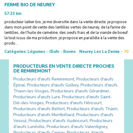
FERME BIO DE NEUREY
57.33
km
producteur laitier bio, je me diversifie dans la vente directe. je propose
dans mon point de vente des lentilles vertes de neurey, de la farine de
lentilles, de l'huile de cameline, des oeufs frais et de la viande de boeuf.
le tout issus de ma production. je propose en parallèle à la vente des
produ...
Catégories:
Légumes - Œufs - Bovins
Neurey Les La Demie -
70
PRODUCTEURS EN VENTE DIRECTE PROCHES
DE
REMIREMONT
Producteurs d'œufs
Remiremont
,
Producteurs d'œufs
Épinal
,
Producteurs d'œufs
Golbey
,
Producteurs d'œufs
Thaon-les-Vosges
,
Producteurs d'œufs
Gérardmer
,
Producteurs d'œufs
Lure
,
Producteurs d'œufs
Saint-
Dié-des-Vosges
,
Producteurs d'œufs
Héricourt
,
Producteurs d'œufs
Belfort
,
Producteurs d'œufs
Thann
,
Producteurs d'œufs
Montbéliard
,
Producteurs d'œufs
Vesoul
,
Producteurs d'œufs
Audincourt
,
Producteurs
d'œufs
Lunéville
,
Producteurs d'œufs
Valentigney
,
Producteurs d'œufs
Cernay
,
Producteurs d'œufs