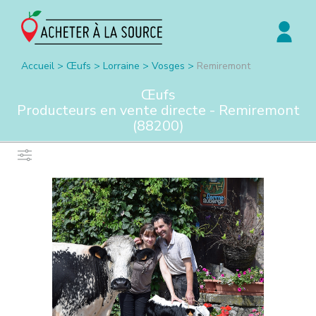
Accueil
>
Œufs
>
Lorraine
>
Vosges
>
Remiremont
Œufs
Producteurs en vente directe -
Remiremont
(
88200
)