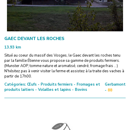
GAEC DEVANT LES ROCHES
13.93
km
Situé au coeur du massif des Vosges, le Gaec devant les roches tenu
par la famille Étienne vous propose sa gamme de produits fermiers.
(Munster AOP, tomme nature et aromatisé, cendré, fromage frais .. )
N'hésitez pas à venir visiter la ferme et assistez à la traite des vaches à
partir de 17h00.
Catégories:
Œufs - Produits fermiers - Fromages et
Gerbamont
produits laitiers - Volailles et lapins - Bovins
-
88