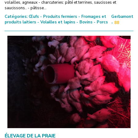
volailles, agneaux - charcuteries: pâté et terrines, saucisses et
saucissons.. - pâtisse...
Catégories:
Œufs - Produits fermiers - Fromages et
Gerbamont
produits laitiers - Volailles et lapins - Bovins - Porcs
-
88
ÉLEVAGE DE LA PRAIE