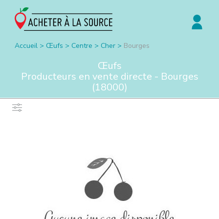
Accueil
>
Œufs
>
Centre
>
Cher
>
Bourges
Œufs
Producteurs en vente directe -
Bourges
(
18000
)