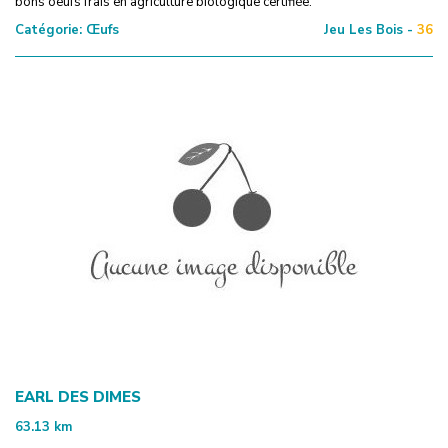
bons oeufs frais en agriculture biologique certifiée.
Catégorie:
Œufs
Jeu Les Bois -
36
EARL DES DIMES
63.13
km