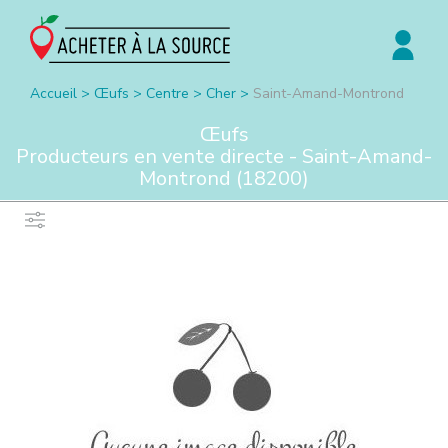
Accueil
>
Œufs
>
Centre
>
Cher
>
Saint-Amand-Montrond
Œufs
Producteurs en vente directe -
Saint-Amand-
Montrond
(
18200
)