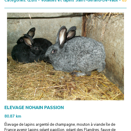
Catégories:
Œufs - Volailles et lapins
Saint-Gérand-De-Vaux -
03
ELEVAGE NOHAIN PASSION
80.87
km
Élevage de lapins argenté de champagne, mouton à viande île de
France avenir lapins géant papillon, géant des Flandres, fauve de