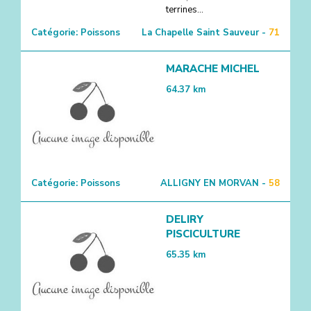
terrines...
Catégorie:
Poissons
La Chapelle Saint Sauveur -
71
MARACHE MICHEL
64.37
km
Catégorie:
Poissons
ALLIGNY EN MORVAN -
58
DELIRY
PISCICULTURE
65.35
km