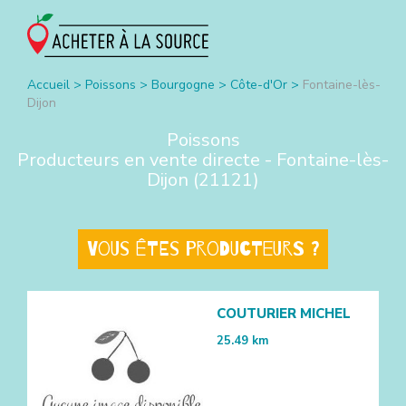
Accueil
>
Poissons
>
Bourgogne
>
Côte-d'Or
>
Fontaine-lès-
Dijon
Poissons
Producteurs en vente directe -
Fontaine-lès-
Dijon
(
21121
)
Vous êtes producteurs ?
COUTURIER MICHEL
25.49
km