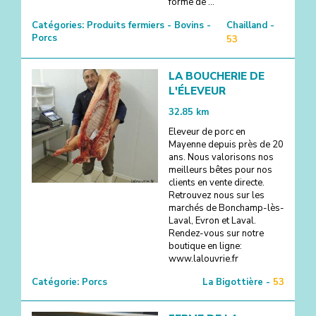
forme de ...
Catégories:
Produits fermiers - Bovins -
Chailland -
Porcs
53
LA BOUCHERIE DE
L'ÉLEVEUR
32.85
km
Eleveur de porc en
Mayenne depuis près de 20
ans. Nous valorisons nos
meilleurs bêtes pour nos
clients en vente directe.
Retrouvez nous sur les
marchés de Bonchamp-lès-
Laval, Evron et Laval.
Rendez-vous sur notre
boutique en ligne:
www.lalouvrie.fr
Catégorie:
Porcs
La Bigottière -
53