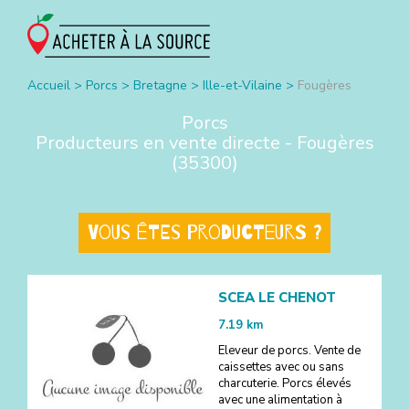
Accueil
>
Porcs
>
Bretagne
>
Ille-et-Vilaine
>
Fougères
Porcs
Producteurs en vente directe -
Fougères
(
35300
)
Vous êtes producteurs ?
SCEA LE CHENOT
7.19
km
Eleveur de porcs. Vente de
caissettes avec ou sans
charcuterie. Porcs élevés
avec une alimentation à