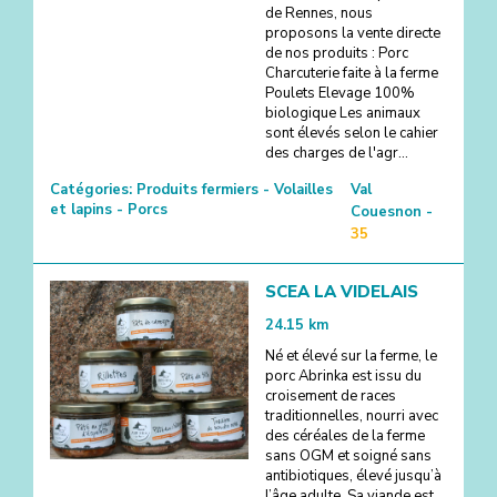
de Rennes, nous
proposons la vente directe
de nos produits : Porc
Charcuterie faite à la ferme
Poulets Elevage 100%
biologique Les animaux
sont élevés selon le cahier
des charges de l'agr...
Catégories:
Produits fermiers - Volailles
Val
et lapins - Porcs
Couesnon -
35
SCEA LA VIDELAIS
24.15
km
Né et élevé sur la ferme, le
porc Abrinka est issu du
croisement de races
traditionnelles, nourri avec
des céréales de la ferme
sans OGM et soigné sans
antibiotiques, élevé jusqu’à
l’âge adulte. Sa viande est