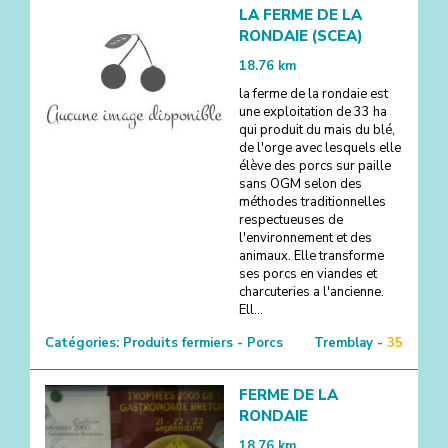
LA FERME DE LA
RONDAIE (SCEA)
18.76
km
la ferme de la rondaie est
une exploitation de 33 ha
qui produit du mais du blé,
de l'orge avec lesquels elle
élève des porcs sur paille
sans OGM selon des
méthodes traditionnelles
respectueuses de
l'environnement et des
animaux. Elle transforme
ses porcs en viandes et
charcuteries a l'ancienne.
Ell...
Catégories:
Produits fermiers - Porcs
Tremblay -
35
FERME DE LA
RONDAIE
18.76
km