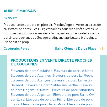
AURÉLIE MARSAIS
87.95
km
Productrice de porc bio en plein air. Proche Angers. Vente en direct de
caissettes de porcs 6 et 10 kg emballées sous vide et étiquetées. Je
propose des produits issus de la ferme, en l'occurrence de la viande
porcine, provenant de l'élevage pratiquant l'agriculture biologique.
L'idée est de prop...
Catégorie:
Porcs
Saint Clément De La Place -
49
PRODUCTEURS EN VENTE DIRECTE PROCHES
DE
COULAINES
Eleveurs de porc
Coulaines
,
Eleveurs de porc
Le Mans
,
Eleveurs de porc
Allonnes
,
Eleveurs de porc
La Flèche
,
Eleveurs de porc
Alençon
,
Eleveurs de porc
La Ferté-
Bernard
,
Eleveurs de porc
Sablé-sur-Sarthe
,
Eleveurs
de porc
Nogent-le-Rotrou
,
Eleveurs de porc
Fondettes
,
Eleveurs de porc
Argentan
,
Eleveurs de porc
Saint-Cyr-
sur-Loire
,
Eleveurs de porc
La Riche
,
Eleveurs de porc
Tours
,
Eleveurs de porc
Ballan-Miré
,
Eleveurs de porc