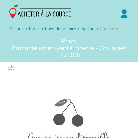
Accueil
>
Porcs
>
Pays de la Loire
>
Sarthe
>
Coulaines
Porcs
Producteurs en vente directe -
Coulaines
(
72190
)