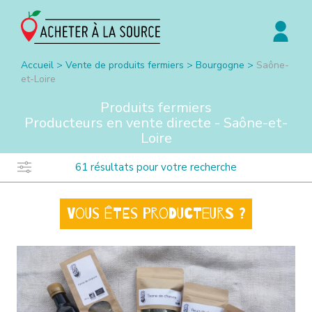
Accueil
>
Vente de produits fermiers
>
Bourgogne
>
Saône-
et-Loire
Produits fermiers
Producteurs en vente directe -
Saône-et-
Loire
61
résultats pour votre recherche
Vous êtes producteurs ?