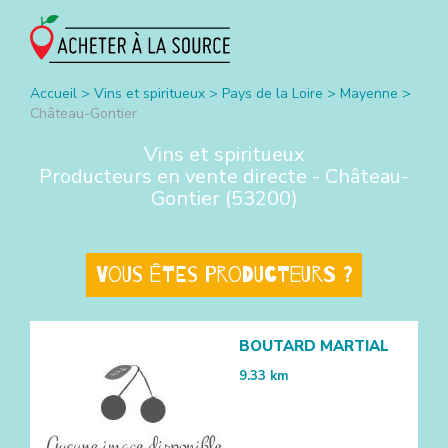
Accueil
>
Vins et spiritueux
>
Pays de la Loire
>
Mayenne
>
Château-Gontier
Vins et spiritueux
Producteurs en vente directe -
Château-
Gontier
(
53200
)
Vous êtes producteurs ?
BOUTARD MARTIAL
9.33
km