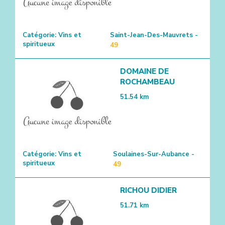
Catégorie:
Vins et
Saint-Jean-Des-Mauvrets -
spiritueux
49
DOMAINE DE
ROCHAMBEAU
51.54
km
Catégorie:
Vins et
Soulaines-Sur-Aubance -
spiritueux
49
RICHOU DIDIER
51.71
km