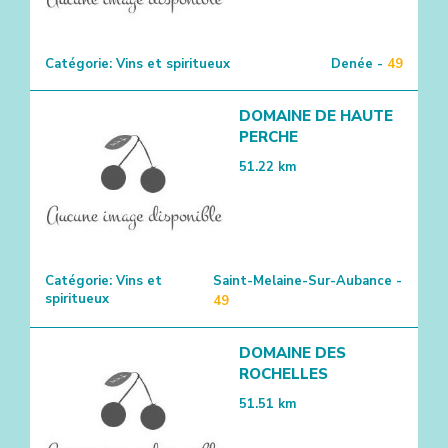
Catégorie:
Vins et spiritueux
Denée -
49
DOMAINE DE HAUTE
PERCHE
51.22
km
Catégorie:
Vins et
Saint-Melaine-Sur-Aubance -
spiritueux
49
DOMAINE DES
ROCHELLES
51.51
km