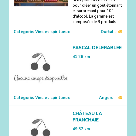
deux parfums différents
pour créer un goût étonnant
et surprenant pour 10°
d'alcool. La gamme est
composée de 9 produits.
Catégorie:
Vins et spiritueux
Durtal -
49
PASCAL DELERABLEE
41.28
km
Catégorie:
Vins et spiritueux
Angers -
49
CHÂTEAU LA
FRANCHAIE
49.87
km