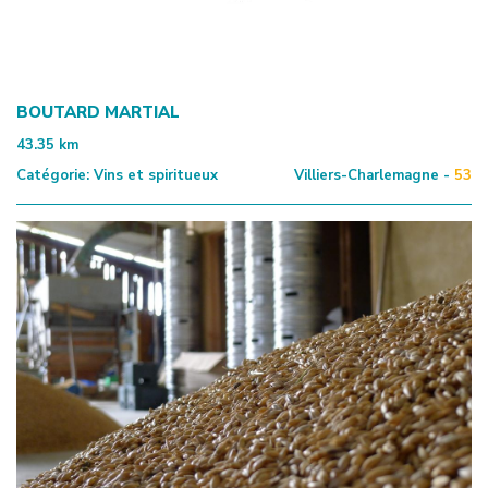
BOUTARD MARTIAL
43.35
km
Catégorie:
Vins et spiritueux
Villiers-Charlemagne -
53