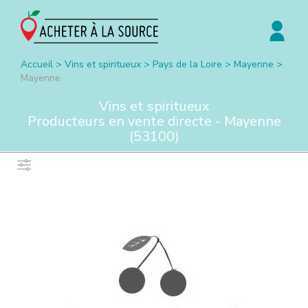
Accueil
>
Vins et spiritueux
>
Pays de la Loire
>
Mayenne
>
Mayenne
Vins et spiritueux
Producteurs en vente directe -
Mayenne
(
53100
)