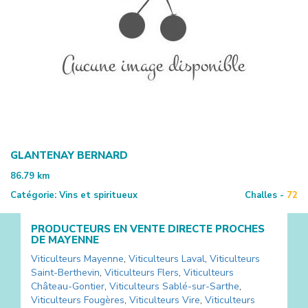
GLANTENAY BERNARD
86.79
km
Catégorie:
Vins et spiritueux
Challes -
72
PRODUCTEURS EN VENTE DIRECTE PROCHES
DE
MAYENNE
Viticulteurs
Mayenne
,
Viticulteurs
Laval
,
Viticulteurs
Saint-Berthevin
,
Viticulteurs
Flers
,
Viticulteurs
Château-Gontier
,
Viticulteurs
Sablé-sur-Sarthe
,
Viticulteurs
Fougères
,
Viticulteurs
Vire
,
Viticulteurs