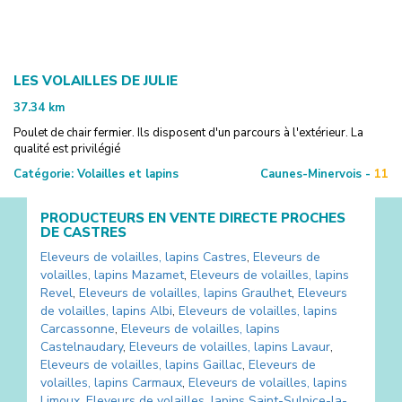
LES VOLAILLES DE JULIE
37.34
km
Poulet de chair fermier. Ils disposent d'un parcours à l'extérieur. La
qualité est privilégié
Catégorie:
Volailles et lapins
Caunes-Minervois -
11
PRODUCTEURS EN VENTE DIRECTE PROCHES
DE
CASTRES
Eleveurs de volailles, lapins
Castres
,
Eleveurs de
volailles, lapins
Mazamet
,
Eleveurs de volailles, lapins
Revel
,
Eleveurs de volailles, lapins
Graulhet
,
Eleveurs
de volailles, lapins
Albi
,
Eleveurs de volailles, lapins
Carcassonne
,
Eleveurs de volailles, lapins
Castelnaudary
,
Eleveurs de volailles, lapins
Lavaur
,
Eleveurs de volailles, lapins
Gaillac
,
Eleveurs de
volailles, lapins
Carmaux
,
Eleveurs de volailles, lapins
Limoux
,
Eleveurs de volailles, lapins
Saint-Sulpice-la-