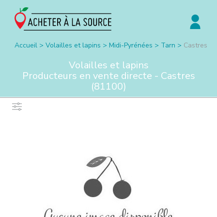
Accueil
>
Volailles et lapins
>
Midi-Pyrénées
>
Tarn
>
Castres
Volailles et lapins
Producteurs en vente directe -
Castres
(
81100
)