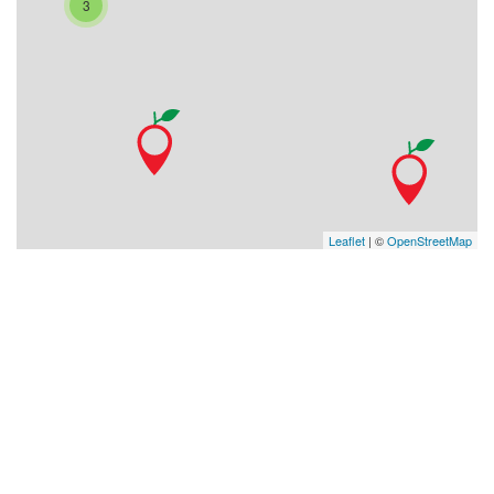
3
Leaflet
| ©
OpenStreetMap