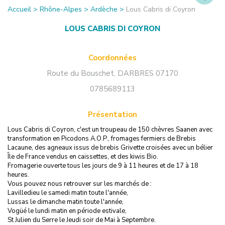
Accueil
>
Rhône-Alpes
>
Ardèche
>
Lous Cabris di Coyron
LOUS CABRIS DI COYRON
Coordonnées
Route du Bouschet
,
DARBRES
07170
0785689113
Présentation
Lous Cabris di Coyron, c'est un troupeau de 150 chèvres Saanen avec
transformation en Picodons A.O.P., fromages fermiers de Brebis
Lacaune, des agneaux issus de brebis Grivette croisées avec un bélier
Île de France vendus en caissettes, et des kiwis Bio.
Fromagerie ouverte tous les jours de 9 à 11 heures et de 17 à 18
heures.
Vous pouvez nous retrouver sur les marchés de :
Lavilledieu le samedi matin toute l'année,
Lussas le dimanche matin toute l'année,
Vogüé le lundi matin en période estivale,
St Julien du Serre le Jeudi soir de Mai à Septembre.