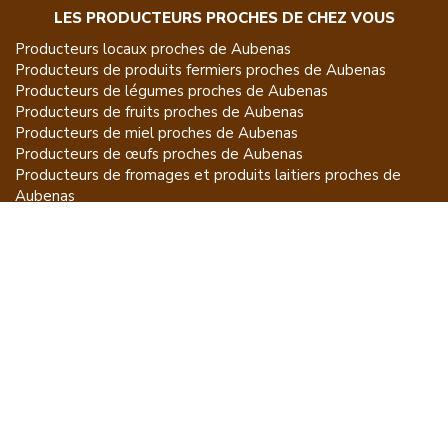
LES PRODUCTEURS PROCHES DE CHEZ VOUS
Producteurs locaux proches de
Aubenas
Producteurs de
produits fermiers
proches de
Aubenas
Producteurs de
légumes
proches de
Aubenas
Producteurs de
fruits
proches de
Aubenas
Producteurs de
miel
proches de
Aubenas
Producteurs de
œufs
proches de
Aubenas
Producteurs de
fromages et produits laitiers
proches de
Aubenas
Producteurs de
vins et spiritueux
proches de
Aubenas
Producteurs de
plantes et produits du jardin
proches de
Aubenas
Producteurs de
poissons
proches de
Aubenas
Producteurs de
volailles et lapins
proches de
Aubenas
Producteurs de
bovins
proches de
Aubenas
Producteurs de
moutons, chèvres
proches de
Aubenas
Producteurs de
porcs
proches de
Aubenas
Producteurs de
gibiers
proches de
Aubenas
Producteurs de
autres
proches de
Aubenas
ET POUR CE QUI NE SE MANGE PAS...