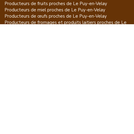
Producteurs de
fruits
proches de
Le Puy-en-Velay
Producteurs de
miel
proches de
Le Puy-en-Velay
Producteurs de
œufs
proches de
Le Puy-en-Velay
Producteurs de
fromages et produits laitiers
proches de
Le
Puy-en-Velay
Producteurs de
vins et spiritueux
proches de
Le Puy-en-
Velay
Producteurs de
plantes et produits du jardin
proches de
Le
Puy-en-Velay
Producteurs de
poissons
proches de
Le Puy-en-Velay
Producteurs de
volailles et lapins
proches de
Le Puy-en-
Velay
Producteurs de
bovins
proches de
Le Puy-en-Velay
Producteurs de
moutons, chèvres
proches de
Le Puy-en-
Velay
Producteurs de
porcs
proches de
Le Puy-en-Velay
Producteurs de
gibiers
proches de
Le Puy-en-Velay
Producteurs de
autres
proches de
Le Puy-en-Velay
ET POUR CE QUI NE SE MANGE PAS...
CGU
Mention légales
À propos
FAQ