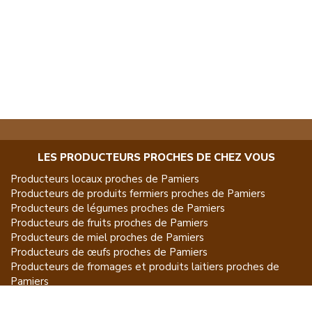
LES PRODUCTEURS PROCHES DE CHEZ VOUS
Producteurs locaux proches de
Pamiers
Producteurs de
produits fermiers
proches de
Pamiers
Producteurs de
légumes
proches de
Pamiers
Producteurs de
fruits
proches de
Pamiers
Producteurs de
miel
proches de
Pamiers
Producteurs de
œufs
proches de
Pamiers
Producteurs de
fromages et produits laitiers
proches de
Pamiers
Producteurs de
vins et spiritueux
proches de
Pamiers
Producteurs de
plantes et produits du jardin
proches de