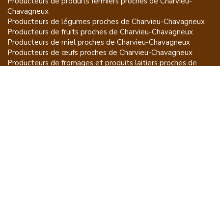
Producteurs de
produits fermiers
proches de
Charvieu-
Chavagneux
Producteurs de
légumes
proches de
Charvieu-Chavagneux
Producteurs de
fruits
proches de
Charvieu-Chavagneux
Producteurs de
miel
proches de
Charvieu-Chavagneux
Producteurs de
œufs
proches de
Charvieu-Chavagneux
Producteurs de
fromages et produits laitiers
proches de
Charvieu-Chavagneux
Producteurs de
vins et spiritueux
proches de
Charvieu-
Chavagneux
Producteurs de
plantes et produits du jardin
proches de
Charvieu-Chavagneux
Producteurs de
poissons
proches de
Charvieu-Chavagneux
Producteurs de
volailles et lapins
proches de
Charvieu-
Chavagneux
Producteurs de
bovins
proches de
Charvieu-Chavagneux
Producteurs de
moutons, chèvres
proches de
Charvieu-
Chavagneux
Producteurs de
porcs
proches de
Charvieu-Chavagneux
Producteurs de
gibiers
proches de
Charvieu-Chavagneux
Producteurs de
autres
proches de
Charvieu-Chavagneux