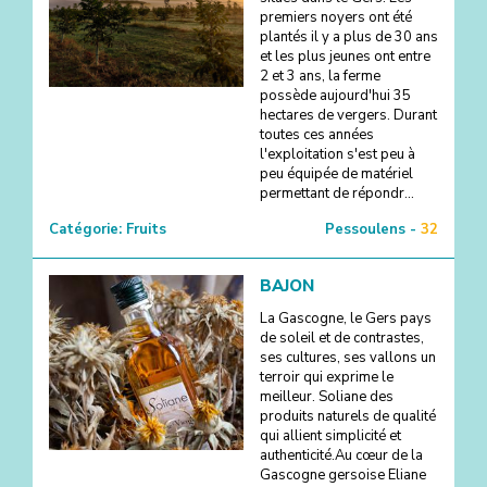
premiers noyers ont été
plantés il y a plus de 30 ans
et les plus jeunes ont entre
2 et 3 ans, la ferme
possède aujourd'hui 35
hectares de vergers. Durant
toutes ces années
l'exploitation s'est peu à
peu équipée de matériel
permettant de répondr...
Catégorie:
Fruits
Pessoulens -
32
BAJON
La Gascogne, le Gers pays
de soleil et de contrastes,
ses cultures, ses vallons un
terroir qui exprime le
meilleur. Soliane des
produits naturels de qualité
qui allient simplicité et
authenticité.Au cœur de la
Gascogne gersoise Eliane