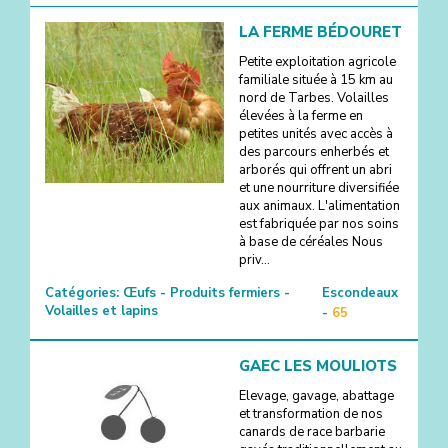
LA FERME BÉDOURET
Petite exploitation agricole
familiale située à 15 km au
nord de Tarbes. Volailles
élevées à la ferme en
petites unités avec accès à
des parcours enherbés et
arborés qui offrent un abri
et une nourriture diversifiée
aux animaux. L'alimentation
est fabriquée par nos soins
à base de céréales Nous
priv...
Catégories:
Œufs - Produits fermiers -
Escondeaux
Volailles et lapins
-
65
GAEC LES MOULIOTS
Elevage, gavage, abattage
et transformation de nos
canards de race barbarie