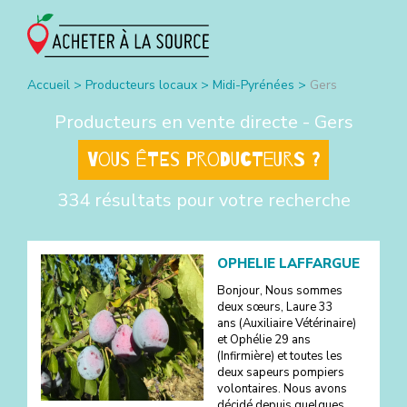
Accueil
>
Producteurs locaux
>
Midi-Pyrénées
>
Gers
Producteurs en vente directe -
Gers
Vous êtes producteurs ?
334 résultats pour votre recherche
OPHELIE LAFFARGUE
Bonjour, Nous sommes
deux sœurs, Laure 33
ans (Auxiliaire Vétérinaire)
et Ophélie 29 ans
(Infirmière) et toutes les
deux sapeurs pompiers
volontaires. Nous avons
décidé depuis quelques