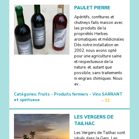
PAULET PIERRE
Apéritifs, confitures et
chutneys faits maison avec
les produits de la
propriétés Herbes
aromatiques et médicinales
Dès notre installation en
2002, nous avons opté
pour une agriculture saine
et respectueuse de la
nature, et, autant que
possible, sans traitements
ni engrais chimiques. Nous
av...
Catégories:
Fruits - Produits fermiers - Vins
SARRANT
et spiritueux
-
32
LES VERGERS DE
TAILHAC
Les Vergers de Tailhac sont
situés dans le Gers. Les