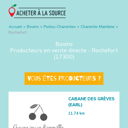
Accueil
>
Bovins
>
Poitou-Charentes
>
Charente-Maritime
>
Rochefort
Bovins
Producteurs en vente directe -
Rochefort
(
17300
)
Vous êtes producteurs ?
CABANE DES GRÈVES
(EARL)
11.74
km