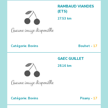
RAMBAUD VIANDES
(ETS)
27.53
km
Catégorie:
Bovins
Bouhet -
17
GAEC GUILLET
28.16
km
Catégorie:
Bovins
Pisany -
17