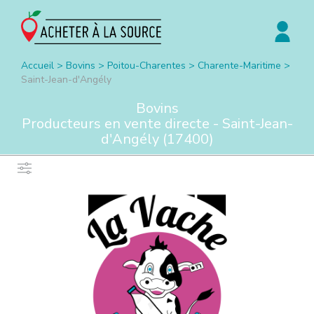
Accueil
>
Bovins
>
Poitou-Charentes
>
Charente-Maritime
>
Saint-Jean-d'Angély
Bovins
Producteurs en vente directe -
Saint-Jean-
d'Angély
(
17400
)