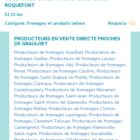
ROQUEFORT
52.32
km
Catégorie:
Fromages et produits laitiers
Réquista -
12
PRODUCTEURS EN VENTE DIRECTE PROCHES
DE
GRAULHET
Producteurs de fromages
Graulhet
,
Producteurs de
fromages
Gaillac
,
Producteurs de fromages
Lavaur
,
Producteurs de fromages
Albi
,
Producteurs de fromages
Revel
,
Producteurs de fromages
Castres
,
Producteurs
de fromages
Saint-Sulpice-la-Pointe
,
Producteurs de
fromages
Carmaux
,
Producteurs de fromages
Castelnaudary
,
Producteurs de fromages
Mazamet
,
Producteurs de fromages
Saint-Jean
,
Producteurs de
fromages
Saint-Orens-de-Gameville
,
Producteurs de
fromages
Balma
,
Producteurs de fromages
L'Union
,
Producteurs de fromages
Launaguet
,
Producteurs de
fromages
Castanet-Tolosan
,
Producteurs de fromages
Castelginest
,
Producteurs de fromages
Ramonville-
Saint-Agne
,
Producteurs de fromages
Aucamville
,
Producteurs de fromages
Villefranche-de-Rouergue
,