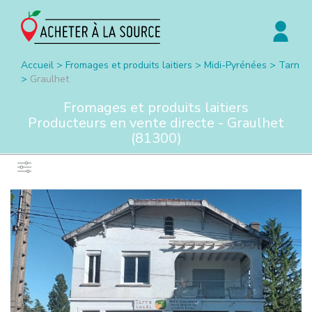
Accueil
>
Fromages et produits laitiers
>
Midi-Pyrénées
>
Tarn
>
Graulhet
Fromages et produits laitiers
Producteurs en vente directe -
Graulhet
(
81300
)