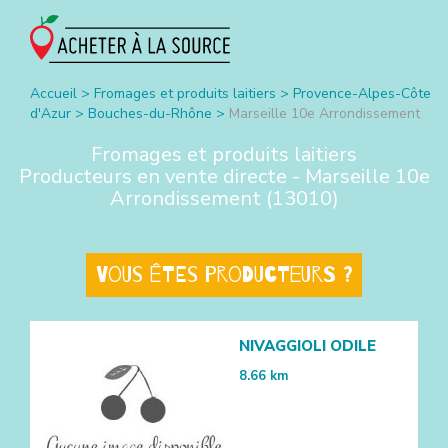
Accueil
>
Fromages et produits laitiers
>
Provence-Alpes-Côte
d'Azur
>
Bouches-du-Rhône
>
Marseille 10e Arrondissement
Fromages et produits laitiers
Producteurs en vente directe -
Marseille 10e
Arrondissement
(
13010
)
Vous êtes producteurs ?
NIVAGGIOLI ODILE
8.66
km