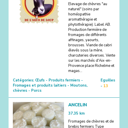
Elevage de chèvres "au
naturel" (soins par
homéopathie
aromathérapie et
phytothérapie). Label AB.
Production fermière de
fromages de différents
affinages, yaourts,
brousses. Viande de cabri
élevés sous la mère,
charcuteries diverses. Vente
sur les marchés d'Aix-en-
Provence place Richelme et
magas...
Catégories:
Œufs - Produits fermiers -
Eguilles
Fromages et produits laitiers - Moutons,
-
13
chèvres - Porcs
ANCELIN
37.35
km
Fromages de chèvres et de
brebis fermiers Type