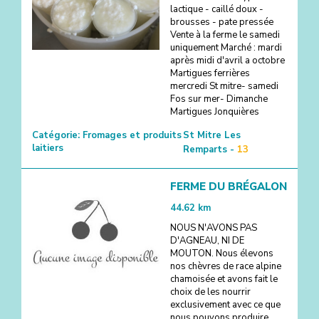
lactique - caillé doux -
brousses - pate pressée
Vente à la ferme le samedi
uniquement Marché : mardi
après midi d'avril a octobre
Martigues ferrières
mercredi St mitre- samedi
Fos sur mer- Dimanche
Martigues Jonquières
Catégorie:
Fromages et produits
St Mitre Les
laitiers
Remparts -
13
FERME DU BRÉGALON
44.62
km
NOUS N'AVONS PAS
D'AGNEAU, NI DE
MOUTON. Nous élevons
nos chèvres de race alpine
chamoisée et avons fait le
choix de les nourrir
exclusivement avec ce que
nous pouvons produire