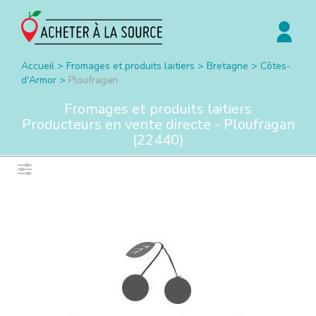
Accueil
>
Fromages et produits laitiers
>
Bretagne
>
Côtes-
d'Armor
>
Ploufragan
Fromages et produits laitiers
Producteurs en vente directe -
Ploufragan
(
22440
)