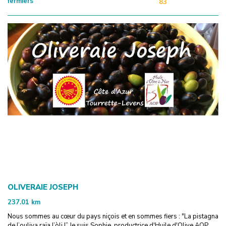
fermiers
83
OLIVERAIE JOSEPH
237.01
km
Nous sommes au cœur du pays niçois et en sommes fiers : "La pistagna
de l’ouliva raïa l’òli !” Je suis Sophie, productrice d'Huile d'Olive AOP