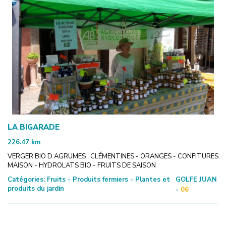
LA BIGARADE
226.47
km
VERGER BIO D AGRUMES . CLÉMENTINES - ORANGES - CONFITURES
MAISON - HYDROLATS BIO - FRUITS DE SAISON
Catégories:
Fruits - Produits fermiers - Plantes et
GOLFE JUAN
produits du jardin
-
06