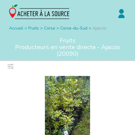
Accueil
>
Fruits
>
Corse
>
Corse-du-Sud
>
Ajaccio
Fruits
Producteurs en vente directe -
Ajaccio
(
20090
)