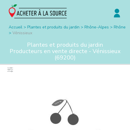
Accueil
>
Plantes et produits du jardin
>
Rhône-Alpes
>
Rhône
>
Vénissieux
Plantes et produits du jardin
Producteurs en vente directe -
Vénissieux
(
69200
)