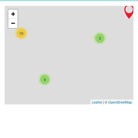
+
−
10
3
4
Leaflet
| ©
OpenStreetMap