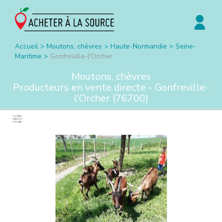
Accueil
>
Moutons, chèvres
>
Haute-Normandie
>
Seine-
Maritime
>
Gonfreville-l'Orcher
Moutons, chèvres
Producteurs en vente directe -
Gonfreville-
l'Orcher
(
76700
)