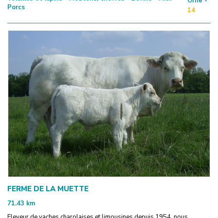
Orne -
Porcs
14
FERME DE LA MUETTE
71.43
km
Eleveur de vaches charolaises et limousines depuis 1954, nous