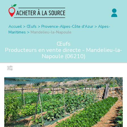
Accueil
>
Œufs
>
Provence-Alpes-Côte d'Azur
>
Alpes-
Maritimes
>
Mandelieu-la-Napoule
Œufs
Producteurs en vente directe -
Mandelieu-la-
Napoule
(
06210
)