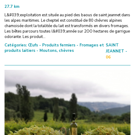
27.7
km
L&#039;exploitation est située au pied des baous de saint jeannet dans
les alpes maritimes. Le cheptel est constitué de 80 chévres alpines
chamoisée dont la totalitée du lait est transformés en divers fromages.
Les bêtes parcours toutes l&#039;année sur 2OO hectares de garrigue
odorante. Les produit...
Catégories:
Œufs - Produits fermiers - Fromages et
SAINT
produits laitiers - Moutons, chèvres
JEANNET -
06