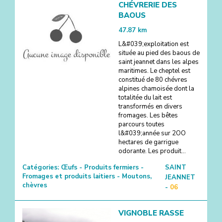
CHÉVRERIE DES
BAOUS
47.87
km
L&#039;exploitation est
située au pied des baous de
saint jeannet dans les alpes
maritimes. Le cheptel est
constitué de 80 chévres
alpines chamoisée dont la
totalitée du lait est
transformés en divers
fromages. Les bêtes
parcours toutes
l&#039;année sur 2OO
hectares de garrigue
odorante. Les produit...
Catégories:
Œufs - Produits fermiers -
SAINT
Fromages et produits laitiers - Moutons,
JEANNET
chèvres
-
06
VIGNOBLE RASSE