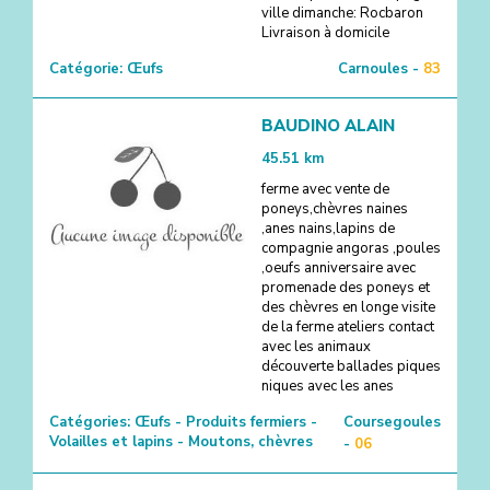
ville dimanche: Rocbaron
Livraison à domicile
Catégorie:
Œufs
Carnoules -
83
BAUDINO ALAIN
45.51
km
ferme avec vente de
poneys,chèvres naines
,anes nains,lapins de
compagnie angoras ,poules
,oeufs anniversaire avec
promenade des poneys et
des chèvres en longe visite
de la ferme ateliers contact
avec les animaux
découverte ballades piques
niques avec les anes
Catégories:
Œufs - Produits fermiers -
Coursegoules
Volailles et lapins - Moutons, chèvres
-
06