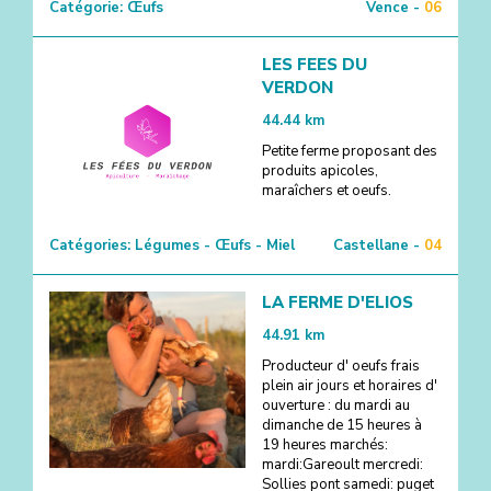
Catégorie:
Œufs
Vence -
06
LES FEES DU
VERDON
44.44
km
Petite ferme proposant des
produits apicoles,
maraîchers et oeufs.
Catégories:
Légumes - Œufs - Miel
Castellane -
04
LA FERME D'ELIOS
44.91
km
Producteur d' oeufs frais
plein air jours et horaires d'
ouverture : du mardi au
dimanche de 15 heures à
19 heures marchés:
mardi:Gareoult mercredi:
Sollies pont samedi: puget