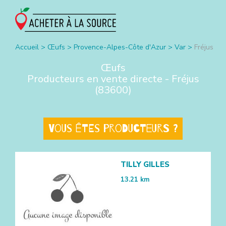
Accueil
>
Œufs
>
Provence-Alpes-Côte d'Azur
>
Var
>
Fréjus
Œufs
Producteurs en vente directe -
Fréjus
(
83600
)
Vous êtes producteurs ?
TILLY GILLES
13.21
km