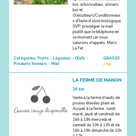
bio, arboriculteur, oliviers
bio et
Oléiculteurs/Conditionneur
s d'huile d’olive biologique.
SVP: privilégier le mail
plutôt que le téléphone en
ce moment car nous
saturons d'appels. Merci.
La Fer...
Catégories:
Fruits - Légumes - Œufs -
GRASSE
Produits fermiers - Miel
-
06
LA FERME DE MANON
28
km
Vente à la ferme d'œufs de
poules élevées plein air.
Accueil à la ferme : lundi,
mardi, jeudi et vendredi de
16h à 19h mercredi et
samedi de 10h à 12h et de
16h à 19h dimanche de 10h
à 12h