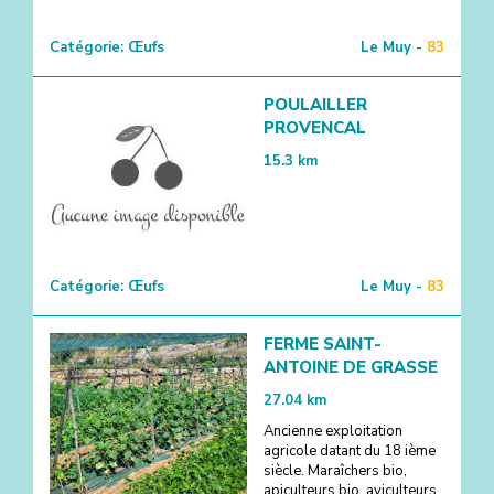
Catégorie:
Œufs
Le Muy -
83
POULAILLER
PROVENCAL
15.3
km
Catégorie:
Œufs
Le Muy -
83
FERME SAINT-
ANTOINE DE GRASSE
27.04
km
Ancienne exploitation
agricole datant du 18 ième
siècle. Maraîchers bio,
apiculteurs bio, aviculteurs