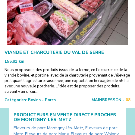
VIANDE ET CHARCUTERIE DU VAL DE SERRE
156.81
km
Nous proposons des produits issus de la ferme, en l'occurrence de la
viande bovine, et porcine, avec de la charcuterie provenant de l'élevage
pratiquant l'agriculture raisonnée, une exploitation herbagère de 55 ha
avec une nouvelle porcherie. L'idée est de proposer des produits,
suivant « un circui...
Catégories:
Bovins - Porcs
MAINBRESSON -
08
PRODUCTEURS EN VENTE DIRECTE PROCHES
DE
MONTIGNY-LÈS-METZ
Eleveurs de porc
Montigny-lès-Metz
,
Eleveurs de porc
Metz
,
Eleveurs de porc
Marly
,
Eleveurs de porc
Woippy
,