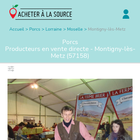
Accueil
>
Porcs
>
Lorraine
>
Moselle
>
Montigny-lès-Metz
Porcs
Producteurs en vente directe -
Montigny-lès-
Metz
(
57158
)