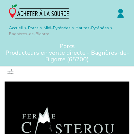
Accueil
>
Porcs
>
Midi-Pyrénées
>
Hautes-Pyrénées
>
Bagnères-de-Bigorre
Porcs
Producteurs en vente directe -
Bagnères-de-
Bigorre
(
65200
)