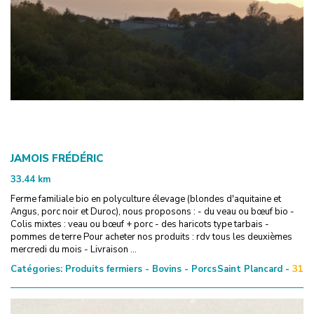
JAMOIS FRÉDÉRIC
33.44
km
Ferme familiale bio en polyculture élevage (blondes d'aquitaine et
Angus, porc noir et Duroc), nous proposons : - du veau ou bœuf bio -
Colis mixtes : veau ou bœuf + porc - des haricots type tarbais -
pommes de terre Pour acheter nos produits : rdv tous les deuxièmes
mercredi du mois - Livraison ...
Catégories:
Produits fermiers - Bovins - Porcs
Saint Plancard -
31