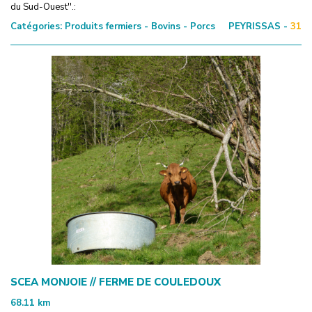
du Sud-Ouest''.:
Catégories:
Produits fermiers - Bovins - Porcs
PEYRISSAS -
31
SCEA MONJOIE // FERME DE COULEDOUX
68.11
km