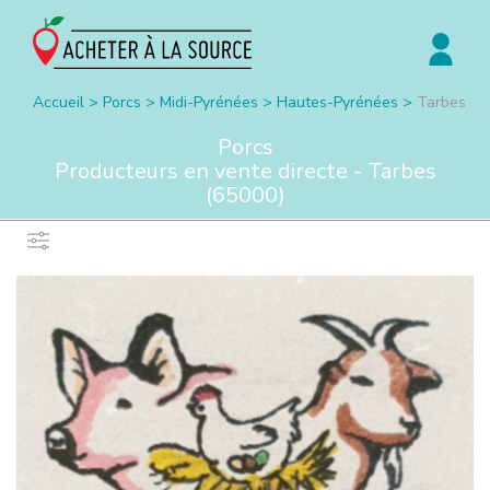
Accueil
>
Porcs
>
Midi-Pyrénées
>
Hautes-Pyrénées
>
Tarbes
Porcs
Producteurs en vente directe -
Tarbes
(
65000
)