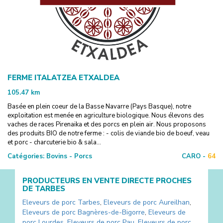
FERME ITALATZEA ETXALDEA
105.47
km
Basée en plein coeur de la Basse Navarre (Pays Basque), notre
exploitation est menée en agriculture biologique. Nous élevons des
vaches de races Pirenaika et des porcs en plein air. Nous proposons
des produits BIO de notre ferme : - colis de viande bio de boeuf, veau
et porc - charcuterie bio & sala...
Catégories:
Bovins - Porcs
CARO -
64
PRODUCTEURS EN VENTE DIRECTE PROCHES
DE
TARBES
Eleveurs de porc
Tarbes
,
Eleveurs de porc
Aureilhan
,
Eleveurs de porc
Bagnères-de-Bigorre
,
Eleveurs de
porc
Lourdes
,
Eleveurs de porc
Pau
,
Eleveurs de porc