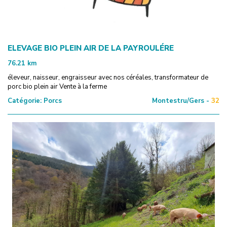
ELEVAGE BIO PLEIN AIR DE LA PAYROULÉRE
76.21
km
éleveur, naisseur, engraisseur avec nos céréales, transformateur de
porc bio plein air Vente à la ferme
Catégorie:
Porcs
Montestru/Gers -
32