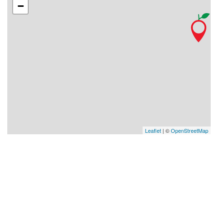
−
Leaflet
| ©
OpenStreetMap