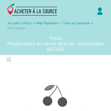
Accueil
>
Porcs
>
Midi-Pyrénées
>
Tarn-et-Garonne
>
Montauban
Porcs
Producteurs en vente directe -
Montauban
(
82000
)