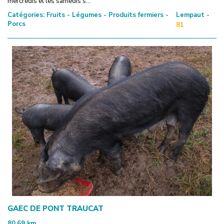
mercredis et les samedis s...
Catégories:
Fruits - Légumes - Produits fermiers -
Lempaut -
Porcs
81
GAEC DE PONT TRAUCAT
80.69
km