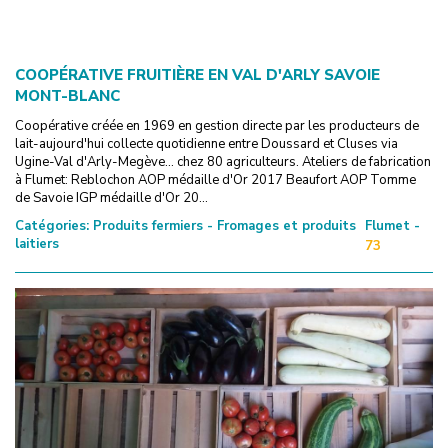
COOPÉRATIVE FRUITIÈRE EN VAL D'ARLY SAVOIE
MONT-BLANC
Coopérative créée en 1969 en gestion directe par les producteurs de
lait-aujourd'hui collecte quotidienne entre Doussard et Cluses via
Ugine-Val d'Arly-Megève... chez 80 agriculteurs. Ateliers de fabrication
à Flumet: Reblochon AOP médaille d'Or 2017 Beaufort AOP Tomme
de Savoie IGP médaille d'Or 20...
Catégories:
Produits fermiers - Fromages et produits
Flumet -
laitiers
73