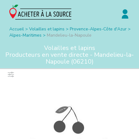
Accueil
>
Volailles et lapins
>
Provence-Alpes-Côte d'Azur
>
Alpes-Maritimes
>
Mandelieu-la-Napoule
Volailles et lapins
Producteurs en vente directe -
Mandelieu-la-
Napoule
(
06210
)