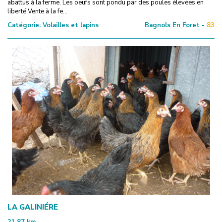
abattus à la ferme. Les oeufs sont pondu par des poules élevées en
liberté Vente à la fe...
Catégorie:
Volailles et lapins
Bagnols En Foret -
83
LA GALINIÉRE
21.87
km