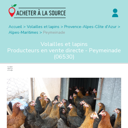
Accueil
>
Volailles et lapins
>
Provence-Alpes-Côte d'Azur
>
Alpes-Maritimes
>
Peymeinade
Volailles et lapins
Producteurs en vente directe -
Peymeinade
(
06530
)