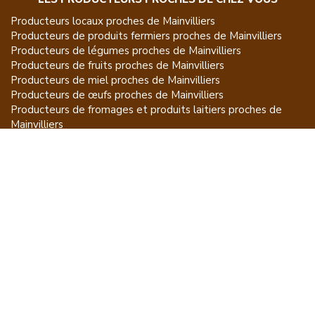
Producteurs locaux proches de
Mainvilliers
Producteurs de
produits fermiers
proches de
Mainvilliers
Producteurs de
légumes
proches de
Mainvilliers
Producteurs de
fruits
proches de
Mainvilliers
Producteurs de
miel
proches de
Mainvilliers
Producteurs de
œufs
proches de
Mainvilliers
Producteurs de
fromages et produits laitiers
proches de
Mainvilliers
Producteurs de
vins et spiritueux
proches de
Mainvilliers
Producteurs de
plantes et produits du jardin
proches de
Mainvilliers
Producteurs de
poissons
proches de
Mainvilliers
Producteurs de
volailles et lapins
proches de
Mainvilliers
Producteurs de
bovins
proches de
Mainvilliers
Producteurs de
moutons, chèvres
proches de
Mainvilliers
Producteurs de
porcs
proches de
Mainvilliers
Producteurs de
gibiers
proches de
Mainvilliers
Producteurs de
autres
proches de
Mainvilliers
ET POUR CE QUI NE SE MANGE PAS...