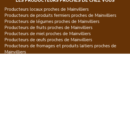
LES PRODUCTEURS PROCHES DE CHEZ VOUS
Producteurs locaux proches de
Mainvilliers
Producteurs de
produits fermiers
proches de
Mainvilliers
Producteurs de
légumes
proches de
Mainvilliers
Producteurs de
fruits
proches de
Mainvilliers
Producteurs de
miel
proches de
Mainvilliers
Producteurs de
œufs
proches de
Mainvilliers
Producteurs de
fromages et produits laitiers
proches de
Mainvilliers
Producteurs de
vins et spiritueux
proches de
Mainvilliers
Producteurs de
plantes et produits du jardin
proches de
Mainvilliers
Producteurs de
poissons
proches de
Mainvilliers
Producteurs de
volailles et lapins
proches de
Mainvilliers
Producteurs de
bovins
proches de
Mainvilliers
Producteurs de
moutons, chèvres
proches de
Mainvilliers
Producteurs de
porcs
proches de
Mainvilliers
Producteurs de
gibiers
proches de
Mainvilliers
Producteurs de
autres
proches de
Mainvilliers
ET POUR CE QUI NE SE MANGE PAS...