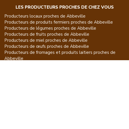
LES PRODUCTEURS PROCHES DE CHEZ VOUS
Producteurs locaux proches de
Abbeville
Producteurs de
produits fermiers
proches de
Abbeville
Producteurs de
légumes
proches de
Abbeville
Producteurs de
fruits
proches de
Abbeville
Producteurs de
miel
proches de
Abbeville
Producteurs de
œufs
proches de
Abbeville
Producteurs de
fromages et produits laitiers
proches de
Abbeville
Producteurs de
vins et spiritueux
proches de
Abbeville
Producteurs de
plantes et produits du jardin
proches de
Abbeville
Producteurs de
poissons
proches de
Abbeville
Producteurs de
volailles et lapins
proches de
Abbeville
Producteurs de
bovins
proches de
Abbeville
Producteurs de
moutons, chèvres
proches de
Abbeville
Producteurs de
porcs
proches de
Abbeville
Producteurs de
gibiers
proches de
Abbeville
Producteurs de
autres
proches de
Abbeville