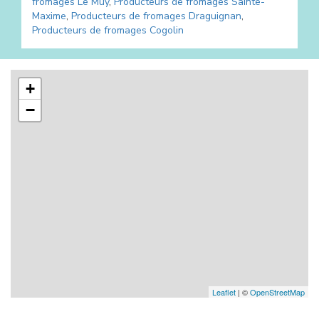
fromages
Le Muy
,
Producteurs de fromages
Sainte-
Maxime
,
Producteurs de fromages
Draguignan
,
Producteurs de fromages
Cogolin
+
−
Leaflet
| ©
OpenStreetMap