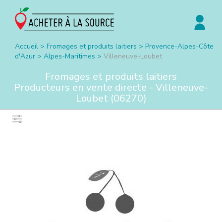
Accueil
>
Fromages et produits laitiers
>
Provence-Alpes-Côte
d'Azur
>
Alpes-Maritimes
>
Villeneuve-Loubet
Fromages et produits laitiers
Producteurs en vente directe -
Villeneuve-
Loubet
(
06270
)