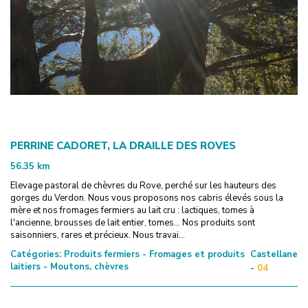
PERRINE CADORET, LA DRAILLE DES ROVES
56.35
km
Elevage pastoral de chèvres du Rove, perché sur les hauteurs des
gorges du Verdon. Nous vous proposons nos cabris élevés sous la
mère et nos fromages fermiers au lait cru : lactiques, tomes à
l'ancienne, brousses de lait entier, tomes... Nos produits sont
saisonniers, rares et précieux. Nous travai...
Catégories:
Produits fermiers - Fromages et produits
Castellane
laitiers - Moutons, chèvres
-
04